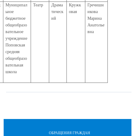
к
Муниципал
Театр
Драма
Кружк
Гречишн
ьное
тическ
овая
икова
бюджетное
ий
Марина
общеобразо
Анатолье
вательное
вна
учреждение
Поповская
средняя
общеобразо
вательная
школа
ОБРАЩЕНИЯ ГРАЖДАН