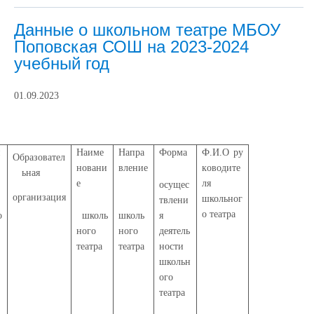
Данные о школьном театре МБОУ
Поповская СОШ на 2023-2024
учебный год
01.09.2023
и
Наиме
Напра
Ф
о
р
м
а
Ф.И.О ру
Образова
т
е
л
е
нов
а
ни
в
л
ение
к
ово
д
ит
е
ьная
е
л
я
осущес
орган
и
зация
шко
л
ь
ног
твлени
о театра
о
шко
л
ь
шко
л
ь
я
ного
ного
деят
е
ль
театра
театра
н
ос
т
и
шко
л
ь
н
ого
театра