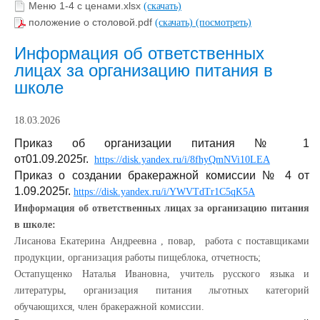
Меню 1-4 с ценами.xlsx
(скачать)
положение о столовой.pdf
(скачать)
(посмотреть)
Информация об ответственных
лицах за организацию питания в
школе
18.03.2026
Приказ об организации питания № 1
от01.09.2025г.
https://disk.yandex.ru/i/8fhyQmNVi10LEA
Приказ о создании бракеражной комиссии № 4 от
1.09.2025г.
https://disk.yandex.ru/i/YWVTdTr1C5qK5A
Информация об ответственных лицах за организацию питания
в школе:
Лисанова Екатерина Андреевна , повар, работа с поставщиками
продукции, организация работы пищеблока, отчетность;
Остапущенко Наталья Ивановна, учитель русского языка и
литературы, организация питания льготных категорий
обучающихся, член бракеражной комиссии.