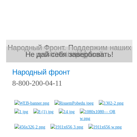
Народный Фронт. Поддержим наших
Не дай себя завербовать!
ребят на передовой
МОЯ ШКОЛА
МОЯ ШКОЛА
Народный фронт
8-800-200-04-11