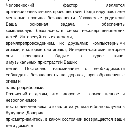
Человеческий фактор является
причиной
очень
многих
происшествий.
Люди
нарушают
эле
ментаные
правила
безопасности.
Уважаемые родители!
Ваша основная задача - обеспечить
комплексную
безопасность своих несовершеннолетних
детей. Интересуйтесь их делами,
времяпрепровождением, их друзьями; компьютерными
играми, в которые они
играют, Интернет-сайтами, которые
они посещают, будьте в курсе кино-
и
музыкальных
пристрастий
Ваших
детей.
Постоянно
напоминайте
о
необходимости
соблюдать безопасность на дорогах, при обращении с
огнем и
электроприборами.
Разъясняйте детям, что здоровье – самое ценное и
невосполнимое
достояние человека, это залог их успеха и благополучия в
будущем. Доверяя,
присматривайтесь, в каком состоянии возвращаются ваши
дети домой, в